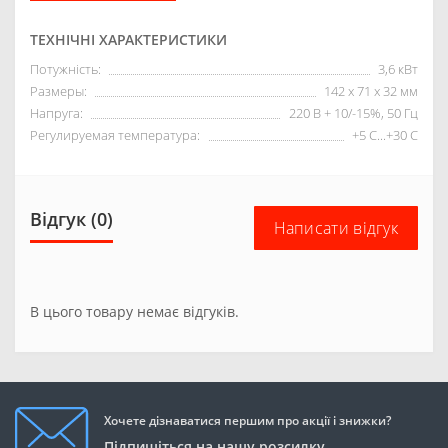
ТЕХНІЧНІ ХАРАКТЕРИСТИКИ
Потужність:
3,6 кВт
Размеры:
142 x 71 x 32 мм
Напруга:
220 В + 10/-15%, 50 Гц
Регулируемая температура:
+5 С...+30 С
Відгук (0)
Написати відгук
В цього товару немає відгуків.
Хочете дізнаватися першим про акції і знижки?
Підпишіться на нашу розсилку