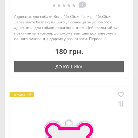
0
Адресник для собаки Bone 46х30мм Розмір - 46х30мм
Забезпечте безпеку вашого улюбленця за допомогою
адресника для собаки з гравіюванням. Цей стильний та
практичний аксесуар допоможе вам швидко повернути
вашого вихованця додому у разі втрати. Перева..
180 грн.
ДО КОШИКА
Популярний