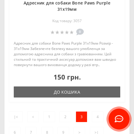
Адресник для собаки Bone Paws Purple
31х19мм
Код товару: 3057
0
Адресник для собаки Bone Paws Purple 31х19мм Розмір -
31х19мм Забезпечте безпеку вашого улюбленця за
допомогою адресника для собаки з гравіюванням. Цей
стильний та практичний аксесуар допоможе вам швидко
повернути вашого вихованця додому у разі втр..
150 грн.
ДО КОШИКА
|<
<
1
2
3
4
5
6
7
8
9
>
>|