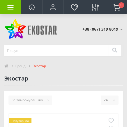
0
+38 (067) 319 8019
Бренд
Экостар
Экостар
Популярний