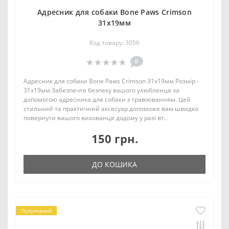
Адресник для собаки Bone Paws Crimson
31х19мм
Код товару: 3056
0
Адресник для собаки Bone Paws Crimson 31х19мм Розмір -
31х19мм Забезпечте безпеку вашого улюбленця за
допомогою адресника для собаки з гравіюванням. Цей
стильний та практичний аксесуар допоможе вам швидко
повернути вашого вихованця додому у разі вт..
150 грн.
ДО КОШИКА
Популярний