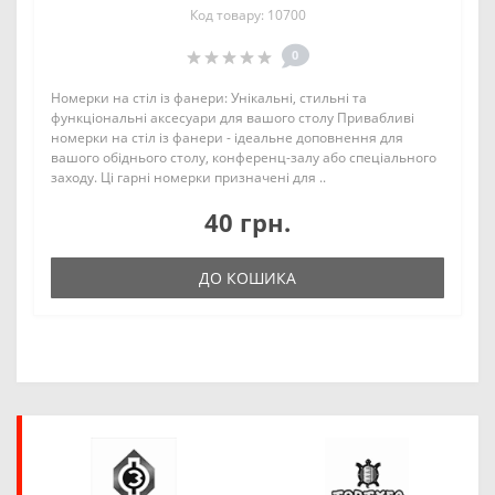
Код товару: 10700
0
Номерки на стіл із фанери: Унікальні, стильні та
функціональні аксесуари для вашого столу Привабливі
номерки на стіл із фанери - ідеальне доповнення для
вашого обіднього столу, конференц-залу або спеціального
заходу. Ці гарні номерки призначені для ..
40 грн.
ДО КОШИКА