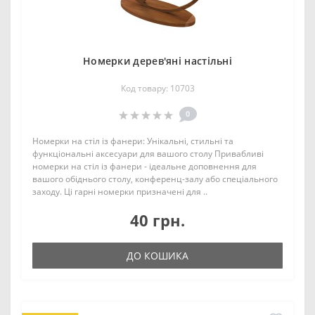
Номерки дерев'яні настільні
Код товару: 10703
0
Номерки на стіл із фанери: Унікальні, стильні та
функціональні аксесуари для вашого столу Привабливі
номерки на стіл із фанери - ідеальне доповнення для
вашого обіднього столу, конференц-залу або спеціального
заходу. Ці гарні номерки призначені для ..
40 грн.
ДО КОШИКА