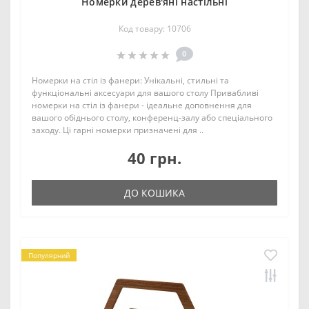
Номерки дерев'яні настільні
Код товару: 10706
0
Номерки на стіл із фанери: Унікальні, стильні та
функціональні аксесуари для вашого столу Привабливі
номерки на стіл із фанери - ідеальне доповнення для
вашого обіднього столу, конференц-залу або спеціального
заходу. Ці гарні номерки призначені для ..
40 грн.
ДО КОШИКА
Популярний