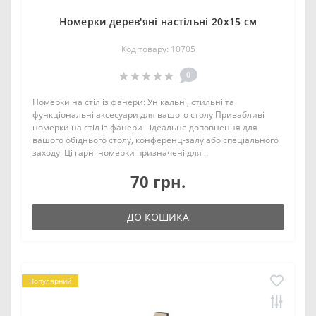
Номерки дерев'яні настільні 20х15 см
Код товару: 10705
0
Номерки на стіл із фанери: Унікальні, стильні та
функціональні аксесуари для вашого столу Привабливі
номерки на стіл із фанери - ідеальне доповнення для
вашого обіднього столу, конференц-залу або спеціального
заходу. Ці гарні номерки призначені для ..
70 грн.
ДО КОШИКА
Популярний