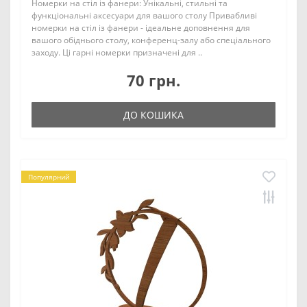
Номерки на стіл із фанери: Унікальні, стильні та
функціональні аксесуари для вашого столу Привабливі
номерки на стіл із фанери - ідеальне доповнення для
вашого обіднього столу, конференц-залу або спеціального
заходу. Ці гарні номерки призначені для ..
70 грн.
ДО КОШИКА
Популярний