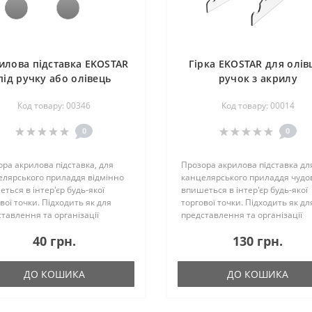
илова підставка EKOSTAR
Гірка EKOSTAR для олівц
під ручку або олівець
ручок з акрилу
Код товару: 00346
Код товару: 00014
0
0
ра акрилова підставка, для
Прозора акрилова підставка дл
елярського приладдя відмінно
канцелярського приладдя чудо
ться в інтер'єр будь-якої
впишеться в інтер'єр будь-якої
вої точки. Підходить як для
торгової точки. Підходить як дл
тавлення та організації
представлення та організації
кції, що продається, так і для
продаваної продукції, так і для
40 грн.
130 грн.
ізації простору робочого місця
оптимізації простору робочого 
нку. ..
та дому. За..
ДО КОШИКА
ДО КОШИКА