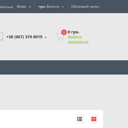
Мова
грн.
Валюта
Обліковий запис
0 грн.
0
+38 (067) 319 8019
Зробити
замовлення