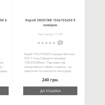
50 6
Короб EKOSTAR 155х155х50 9
комірок
Код товару: 11329
0
Короб 155х155х50 9 комірок Матеіал
ПЭТ 1.5 мм Габаритні розміри
вки
155х155х50мм. Підставки під
у -
канцелярські товари з акрилу - це
суари,
практичні та елегантні аксесуари,
які допоможуть організувати
240 грн.
акуратне та зручне зберігання
вашого канцелярського ..
ДО КОШИКА