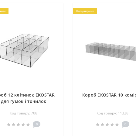
ний
Популярний
роб 12 клітинок EKOSTAR
Короб EKOSTAR 10 комі
для гумок і точилок
Код товару: 708
Код товару: 11328
0
0