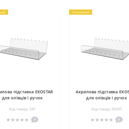
ний
Популярний
илова підставка EKOSTAR
Акрилова підставка EKO
для олівців і ручок
для олівців і ручок
Код товару: 345
Код товару: 00345
0
0