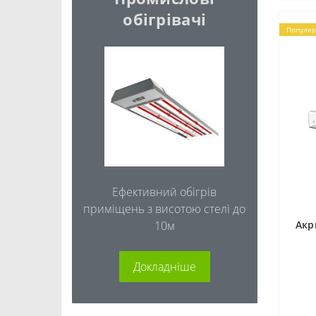
обігрівачі
Популяр
Ефективний обігрів
приміщень з висотою стелі до
10м
Акр
Докладніше