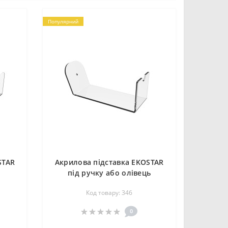
Популярний
STAR
Акрилова підставка EKOSTAR
під ручку або олівець
Код товару: 346
0