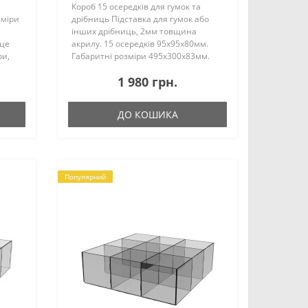
Короб 15 осередків для гумок та
зміри
дрібниць Підставка для гумок або
інших дрібниць, 2мм товщина
 це
акрилу. 15 осередків 95х95х80мм.
ри,
Габаритні розміри 495х300х83мм.
(2мм) Зроблено за принципом паз у
1 980 грн.
паз із подальшим склейкою.
Підставки під канцеля..
ДО КОШИКА
Популярний