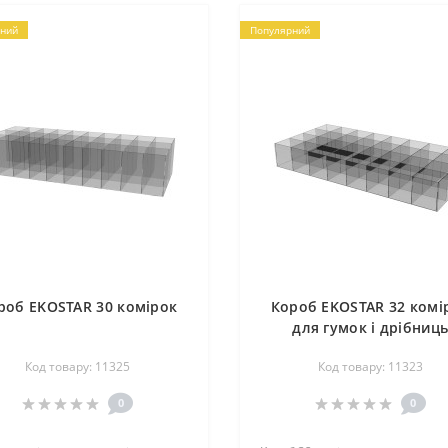
ний
Популярний
роб EKOSTAR 30 комірок
Короб EKOSTAR 32 комі
для гумок і дрібниц
Код товару: 11325
Код товару: 11323
0
0