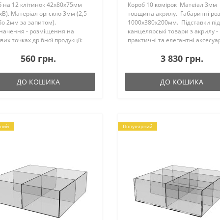
 на 12 клітинок 42х80х75мм
Короб 10 комірок Матеіал 3мм
В). Матеріал оргскло 3мм (2,5
товщина акрилу. Габаритні ро
о 2мм за запитом).
1000х380х200мм. Підставки під
начення - розміщення на
канцелярські товари з акрилу -
вих точках дрібної продукції:
практичні та елегантні аксесуа
, точілок та ін. Підставки під
які допоможуть організувати
560 грн.
3 830 грн.
лярські товари з акрилу - це
акуратне та зручне зберігання
ичні та елегантні а..
вашого кан..
ДО КОШИКА
ДО КОШИКА
ний
Популярний