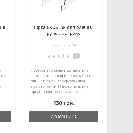
ів,
Гірка EKOSTAR для олівців,
ручок з акрилу
Код товару: 14
0
я
Прозора акрилова підставка для
во
канцелярського приладдя чудово
впишеться в інтер'єр будь-якої
я
торгової точки. Підходить як для
представлення та організації
продаваної продукції, так і для
130 грн.
місця
оптимізації простору робочого місця
та дому. За..
ДО КОШИКА