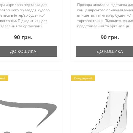
ра акрилова підставка для
Прозора акрилова підставка дл
елярського приладдя чудово
канцелярського приладдя чудо
ться в інтер'єр будь-якої
впишеться в інтер'єр будь-якої
вої точки. Підходить як для
торгової точки. Підходить як дл
тавлення та організації
представлення та організації
ваної продукції, так і для
продаваної продукції, так і для
90 грн.
90 грн.
ізації простору робочого місця
оптимізації простору робочого 
му. За..
та дому. За..
ДО КОШИКА
ДО КОШИКА
ний
Популярний