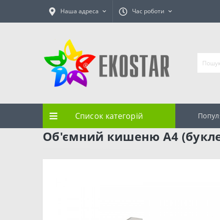
Наша адреса
Час роботи
Список категорій
Попул
Об'ємний кишеню А4 (букле