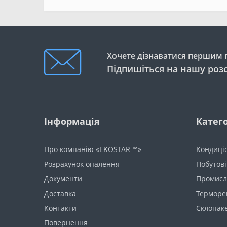
Хочете дізнаватися першим п
Підпишіться на нашу роз
Інформація
Катего
Про компанію «EKOSTAR ™»
Кондиці
Розрахунок опалення
Побутові
Документи
Промисло
Доставка
Терморе
Контакти
Склопак
Повернення