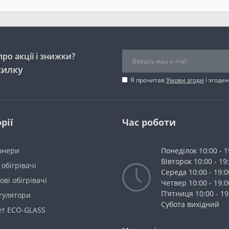
ро акції і знижки?
силку
Я прочитав
Умови згоди
і згоде
рії
Час роботи
онери
Понеділок 10:00 - 1
Вівторок 10:00 - 19
 обігрівачі
Середа 10:00 - 19:0
ві обігрівачі
Четвер 10:00 - 19:0
П'ятниця 10:00 - 19
гулятори
Cубота вихідний
ет ECO-GLASS