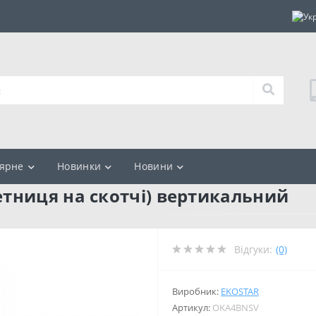
ярне
Новинки
Новини
тниця на скотчі) вертикальний
Відгуки:
(0)
Виробник:
EKOSTAR
Артикул:
OKA4BNSV