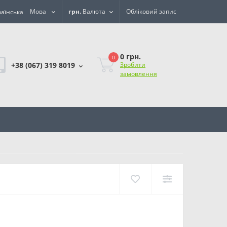
Мова
грн.
Валюта
Обліковий запис
0 грн.
0
+38 (067) 319 8019
Зробити
замовлення