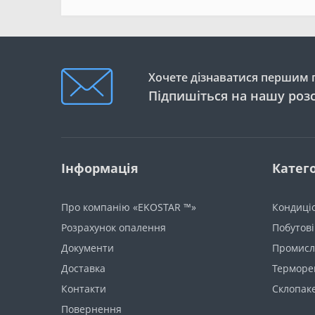
Хочете дізнаватися першим п
Підпишіться на нашу роз
Інформація
Катего
Про компанію «EKOSTAR ™»
Кондиці
Розрахунок опалення
Побутові
Документи
Промисло
Доставка
Терморе
Контакти
Склопак
Повернення