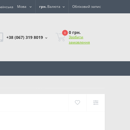
Мова
грн.
Валюта
Обліковий запис
0 грн.
0
+38 (067) 319 8019
Зробити
замовлення