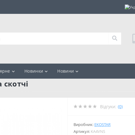
ярне
Новинки
Новини
 скотчі
Відгуки:
(0)
Виробник:
EKOSTAR
Артикул:
KA4VNS