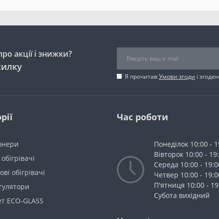
ро акції і знижки?
силку
Я прочитав
Умови згоди
і згоде
рії
Час роботи
онери
Понеділок 10:00 - 1
Вівторок 10:00 - 19
 обігрівачі
Середа 10:00 - 19:0
ві обігрівачі
Четвер 10:00 - 19:0
П'ятниця 10:00 - 19
гулятори
Cубота вихідний
ет ECO-GLASS